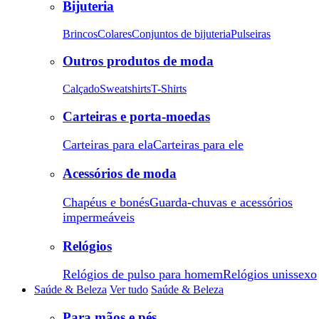
Bijuteria
Brincos
Colares
Conjuntos de bijuteria
Pulseiras
Outros produtos de moda
Calçado
Sweatshirts
T-Shirts
Carteiras e porta-moedas
Carteiras para ela
Carteiras para ele
Acessórios de moda
Chapéus e bonés
Guarda-chuvas e acessórios
impermeáveis
Relógios
Relógios de pulso para homem
Relógios unissexo
Saúde & Beleza
Ver tudo
Saúde & Beleza
Para mãos e pés