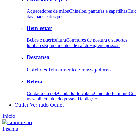
Aquecedores de mãos
Chinelos, pantufas e sapatilhas
Cui
das mãos e dos pés
Bem-estar
Bebés e puericultura
Corretores de postura e suportes
lombares
Equipamentos de saúde
Higiene pessoal
Descanso
Colchões
Relaxamento e massajadores
Beleza
Cuidado da pele
Cuidado do cabelo
Cuidado feminino
Cui
masculino
Cuidado pessoal
Depilação
Outlet
Ver tudo
Outlet
Início