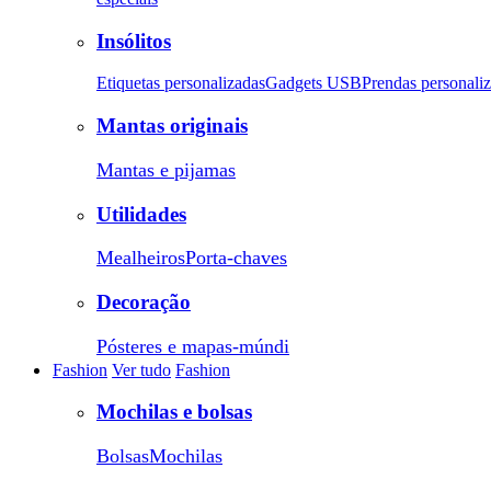
Insólitos
Etiquetas personalizadas
Gadgets USB
Prendas personali
Mantas originais
Mantas e pijamas
Utilidades
Mealheiros
Porta-chaves
Decoração
Pósteres e mapas-múndi
Fashion
Ver tudo
Fashion
Mochilas e bolsas
Bolsas
Mochilas