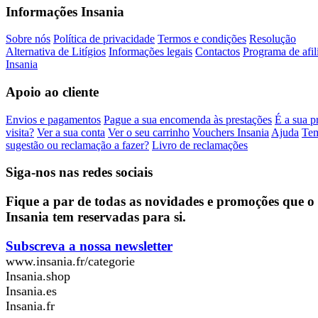
Informações Insania
Sobre nós
Política de privacidade
Termos e condições
Resolução
Alternativa de Litígios
Informações legais
Contactos
Programa de afil
Insania
Apoio ao cliente
Envios e pagamentos
Pague a sua encomenda às prestações
É a sua p
visita?
Ver a sua conta
Ver o seu carrinho
Vouchers Insania
Ajuda
Te
sugestão ou reclamação a fazer?
Livro de reclamações
Siga-nos nas redes sociais
Fique a par de todas as novidades e promoções que o
Insania tem reservadas para si.
Subscreva a nossa newsletter
www.insania.fr/categorie
Insania.shop
Insania.es
Insania.fr