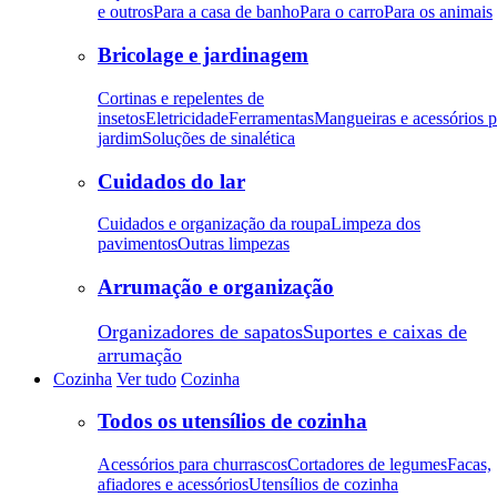
e outros
Para a casa de banho
Para o carro
Para os animais
Bricolage e jardinagem
Cortinas e repelentes de
insetos
Eletricidade
Ferramentas
Mangueiras e acessórios p
jardim
Soluções de sinalética
Cuidados do lar
Cuidados e organização da roupa
Limpeza dos
pavimentos
Outras limpezas
Arrumação e organização
Organizadores de sapatos
Suportes e caixas de
arrumação
Cozinha
Ver tudo
Cozinha
Todos os utensílios de cozinha
Acessórios para churrascos
Cortadores de legumes
Facas,
afiadores e acessórios
Utensílios de cozinha