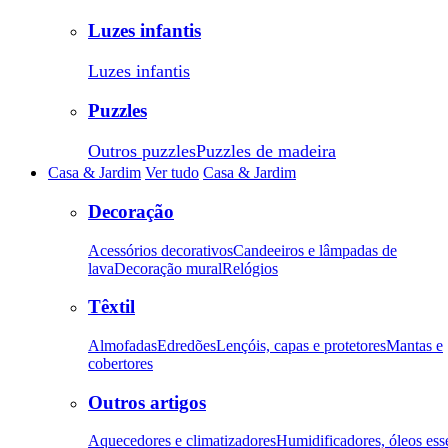
Luzes infantis
Luzes infantis
Puzzles
Outros puzzles
Puzzles de madeira
Casa & Jardim
Ver tudo
Casa & Jardim
Decoração
Acessórios decorativos
Candeeiros e lâmpadas de
lava
Decoração mural
Relógios
Têxtil
Almofadas
Edredões
Lençóis, capas e protetores
Mantas e
cobertores
Outros artigos
Aquecedores e climatizadores
Humidificadores, óleos ess