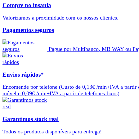
Compre no insania
Valorizamos a
proximidade
com os nossos
clientes
.
Pagamentos seguros
Pague por
Multibanco
,
MB WAY
ou
Pa
Envios rápidos*
Encomende por telefone
(Custo de 0,13€ /min+IVA a partir 
móvel e 0,09€ /min+IVA a partir de telefones fixos)
Garantimos stock real
Todos os produtos
disponíveis
para
entrega
!