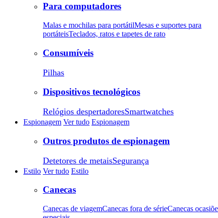
Para computadores
Malas e mochilas para portátil
Mesas e suportes para
portáteis
Teclados, ratos e tapetes de rato
Consumíveis
Pilhas
Dispositivos tecnológicos
Relógios despertadores
Smartwatches
Espionagem
Ver tudo
Espionagem
Outros produtos de espionagem
Detetores de metais
Segurança
Estilo
Ver tudo
Estilo
Canecas
Canecas de viagem
Canecas fora de série
Canecas ocasiõe
especiais