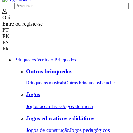
Olá!
Entre
ou
registe-se
PT
EN
ES
FR
Brinquedos
Ver tudo
Brinquedos
Outros brinquedos
Brinquedos musicais
Outros brinquedos
Peluches
Jogos
Jogos ao ar livre
Jogos de mesa
Jogos educativos e didáticos
Jogos de construção
Jogos pedagógicos