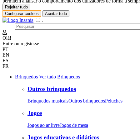
permitem analisar o comportamento dos utilizadores de forma a sempre
Rejeitar tudo
Configurar cookies
Aceitar tudo
.
Olá!
Entre
ou
registe-se
PT
EN
ES
FR
Brinquedos
Ver tudo
Brinquedos
Outros brinquedos
Brinquedos musicais
Outros brinquedos
Peluches
Jogos
Jogos ao ar livre
Jogos de mesa
Jogos educativos e didáticos