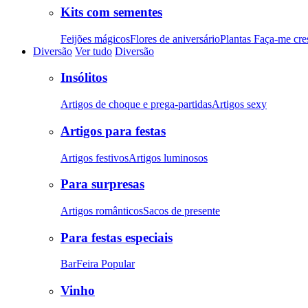
Kits com sementes
Feijões mágicos
Flores de aniversário
Plantas Faça-me cre
Diversão
Ver tudo
Diversão
Insólitos
Artigos de choque e prega-partidas
Artigos sexy
Artigos para festas
Artigos festivos
Artigos luminosos
Para surpresas
Artigos românticos
Sacos de presente
Para festas especiais
Bar
Feira Popular
Vinho