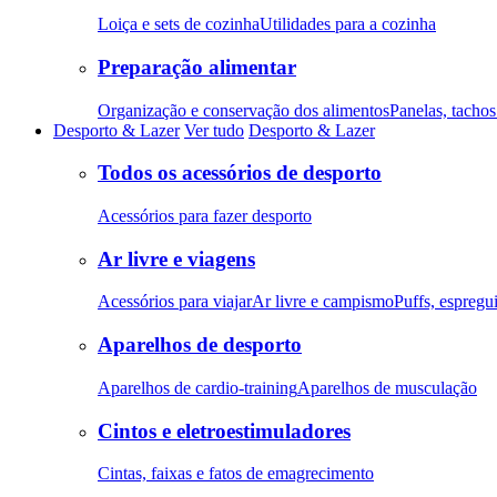
Loiça e sets de cozinha
Utilidades para a cozinha
Preparação alimentar
Organização e conservação dos alimentos
Panelas, tachos 
Desporto & Lazer
Ver tudo
Desporto & Lazer
Todos os acessórios de desporto
Acessórios para fazer desporto
Ar livre e viagens
Acessórios para viajar
Ar livre e campismo
Puffs, espregu
Aparelhos de desporto
Aparelhos de cardio-training
Aparelhos de musculação
Cintos e eletroestimuladores
Cintas, faixas e fatos de emagrecimento