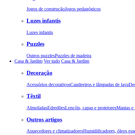
Jogos de construção
Jogos pedagógicos
Luzes infantis
Luzes infantis
Puzzles
Outros puzzles
Puzzles de madeira
Casa & Jardim
Ver tudo
Casa & Jardim
Decoração
Acessórios decorativos
Candeeiros e lâmpadas de lava
De
Têxtil
Almofadas
Edredões
Lençóis, capas e protetores
Mantas e 
Outros artigos
Aquecedores e climatizadores
Humidificadores, óleos esse