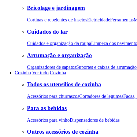
Bricolage e jardinagem
Cortinas e repelentes de insetos
Eletricidade
Ferramentas
M
Cuidados do lar
Cuidados e organização da roupa
Limpeza dos pavimento
Arrumação e organização
Organizadores de sapatos
Suportes e caixas de arrumação
Cozinha
Ver tudo
Cozinha
Todos os utensílios de cozinha
Acessórios para churrascos
Cortadores de legumes
Facas, 
Para as bebidas
Acessórios para vinho
Dispensadores de bebidas
Outros acessórios de cozinha