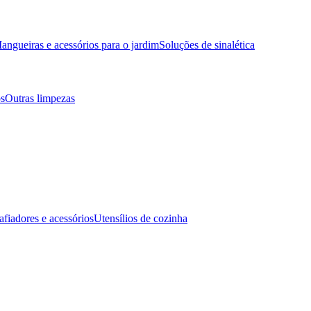
angueiras e acessórios para o jardim
Soluções de sinalética
s
Outras limpezas
afiadores e acessórios
Utensílios de cozinha