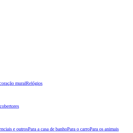
coração mural
Relógios
cobertores
nciais e outros
Para a casa de banho
Para o carro
Para os animais