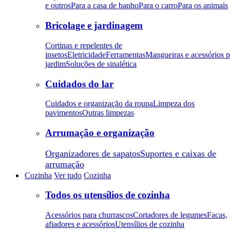
e outros
Para a casa de banho
Para o carro
Para os animais
Bricolage e jardinagem
Cortinas e repelentes de
insetos
Eletricidade
Ferramentas
Mangueiras e acessórios p
jardim
Soluções de sinalética
Cuidados do lar
Cuidados e organização da roupa
Limpeza dos
pavimentos
Outras limpezas
Arrumação e organização
Organizadores de sapatos
Suportes e caixas de
arrumação
Cozinha
Ver tudo
Cozinha
Todos os utensílios de cozinha
Acessórios para churrascos
Cortadores de legumes
Facas,
afiadores e acessórios
Utensílios de cozinha