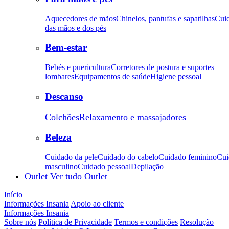
Aquecedores de mãos
Chinelos, pantufas e sapatilhas
Cui
das mãos e dos pés
Bem-estar
Bebés e puericultura
Corretores de postura e suportes
lombares
Equipamentos de saúde
Higiene pessoal
Descanso
Colchões
Relaxamento e massajadores
Beleza
Cuidado da pele
Cuidado do cabelo
Cuidado feminino
Cui
masculino
Cuidado pessoal
Depilação
Outlet
Ver tudo
Outlet
Início
Informações Insania
Apoio ao cliente
Informações Insania
Sobre nós
Política de Privacidade
Termos e condições
Resolução