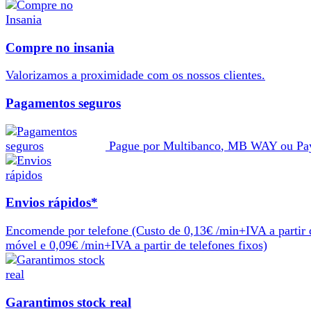
Compre no insania
Valorizamos a
proximidade
com os nossos
clientes
.
Pagamentos seguros
Pague por
Multibanco
,
MB WAY
ou
Pa
Envios rápidos*
Encomende por telefone
(Custo de 0,13€ /min+IVA a partir 
móvel e 0,09€ /min+IVA a partir de telefones fixos)
Garantimos stock real