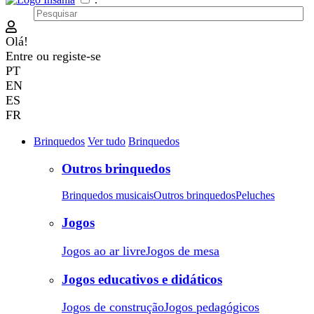
Olá!
Entre
ou
registe-se
PT
EN
ES
FR
Brinquedos
Ver tudo
Brinquedos
Outros brinquedos
Brinquedos musicais
Outros brinquedos
Peluches
Jogos
Jogos ao ar livre
Jogos de mesa
Jogos educativos e didáticos
Jogos de construção
Jogos pedagógicos