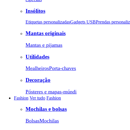
Insólitos
Etiquetas personalizadas
Gadgets USB
Prendas personali
Mantas originais
Mantas e pijamas
Utilidades
Mealheiros
Porta-chaves
Decoração
Pósteres e mapas-múndi
Fashion
Ver tudo
Fashion
Mochilas e bolsas
Bolsas
Mochilas