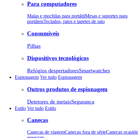
Para computadores
Malas e mochilas para portátil
Mesas e suportes para
portáteis
Teclados, ratos e tapetes de rato
Consumíveis
Pilhas
Dispositivos tecnológicos
Relógios despertadores
Smartwatches
Espionagem
Ver tudo
Espionagem
Outros produtos de espionagem
Detetores de metais
Segurança
Estilo
Ver tudo
Estilo
Canecas
Canecas de viagem
Canecas fora de série
Canecas ocasiõe
especiais