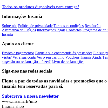
Todos os produtos
disponíveis
para
entrega
!
Informações Insania
Sobre nós
Política de privacidade
Termos e condições
Resolução
Alternativa de Litígios
Informações legais
Contactos
Programa de afil
Insania
Apoio ao cliente
Envios e pagamentos
Pague a sua encomenda às prestações
É a sua p
visita?
Ver a sua conta
Ver o seu carrinho
Vouchers Insania
Ajuda
Te
sugestão ou reclamação a fazer?
Livro de reclamações
Siga-nos nas redes sociais
Fique a par de todas as novidades e promoções que o
Insania tem reservadas para si.
Subscreva a nossa newsletter
www.insania.fr/info
Insania.shop