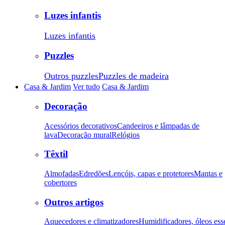
Luzes infantis
Luzes infantis
Puzzles
Outros puzzles
Puzzles de madeira
Casa & Jardim
Ver tudo
Casa & Jardim
Decoração
Acessórios decorativos
Candeeiros e lâmpadas de
lava
Decoração mural
Relógios
Têxtil
Almofadas
Edredões
Lençóis, capas e protetores
Mantas e
cobertores
Outros artigos
Aquecedores e climatizadores
Humidificadores, óleos ess