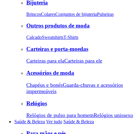
Bijuteria
Brincos
Colares
Conjuntos de bijuteria
Pulseiras
Outros produtos de moda
Calçado
Sweatshirts
T-Shirts
Carteiras e porta-moedas
Carteiras para ela
Carteiras para ele
Acessórios de moda
Chapéus e bonés
Guarda-chuvas e acessórios
impermeáveis
Relógios
Relógios de pulso para homem
Relógios unissexo
Saúde & Beleza
Ver tudo
Saúde & Beleza
Para mãos e pés