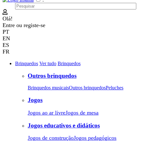
Olá!
Entre
ou
registe-se
PT
EN
ES
FR
Brinquedos
Ver tudo
Brinquedos
Outros brinquedos
Brinquedos musicais
Outros brinquedos
Peluches
Jogos
Jogos ao ar livre
Jogos de mesa
Jogos educativos e didáticos
Jogos de construção
Jogos pedagógicos