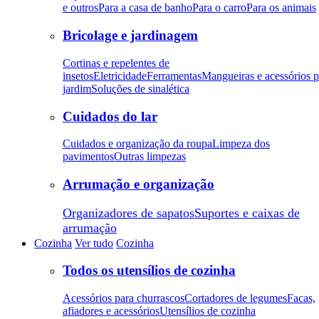
e outros
Para a casa de banho
Para o carro
Para os animais
Bricolage e jardinagem
Cortinas e repelentes de
insetos
Eletricidade
Ferramentas
Mangueiras e acessórios p
jardim
Soluções de sinalética
Cuidados do lar
Cuidados e organização da roupa
Limpeza dos
pavimentos
Outras limpezas
Arrumação e organização
Organizadores de sapatos
Suportes e caixas de
arrumação
Cozinha
Ver tudo
Cozinha
Todos os utensílios de cozinha
Acessórios para churrascos
Cortadores de legumes
Facas,
afiadores e acessórios
Utensílios de cozinha