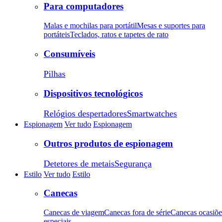
Para computadores
Malas e mochilas para portátil
Mesas e suportes para
portáteis
Teclados, ratos e tapetes de rato
Consumíveis
Pilhas
Dispositivos tecnológicos
Relógios despertadores
Smartwatches
Espionagem
Ver tudo
Espionagem
Outros produtos de espionagem
Detetores de metais
Segurança
Estilo
Ver tudo
Estilo
Canecas
Canecas de viagem
Canecas fora de série
Canecas ocasiõe
especiais