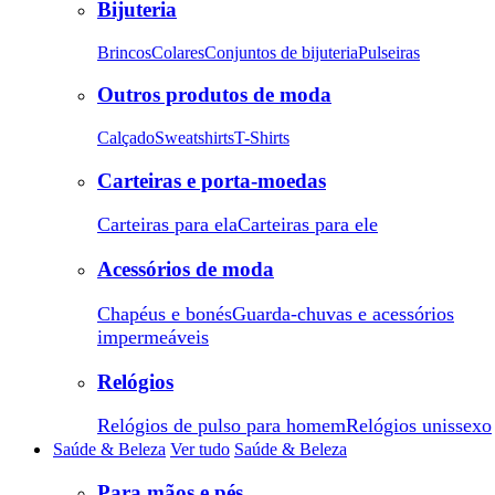
Bijuteria
Brincos
Colares
Conjuntos de bijuteria
Pulseiras
Outros produtos de moda
Calçado
Sweatshirts
T-Shirts
Carteiras e porta-moedas
Carteiras para ela
Carteiras para ele
Acessórios de moda
Chapéus e bonés
Guarda-chuvas e acessórios
impermeáveis
Relógios
Relógios de pulso para homem
Relógios unissexo
Saúde & Beleza
Ver tudo
Saúde & Beleza
Para mãos e pés