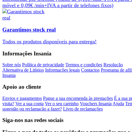
móvel e 0,09€ /min+IVA a partir de telefones fixos)
Garantimos stock real
Todos os produtos
disponíveis
para
entrega
!
Informações Insania
Sobre nós
Política de privacidade
Termos e condições
Resolução
Alternativa de Litígios
Informações legais
Contactos
Programa de afil
Insania
Apoio ao cliente
Envios e pagamentos
Pague a sua encomenda às prestações
É a sua p
visita?
Ver a sua conta
Ver o seu carrinho
Vouchers Insania
Ajuda
Te
sugestão ou reclamação a fazer?
Livro de reclamações
Siga-nos nas redes sociais