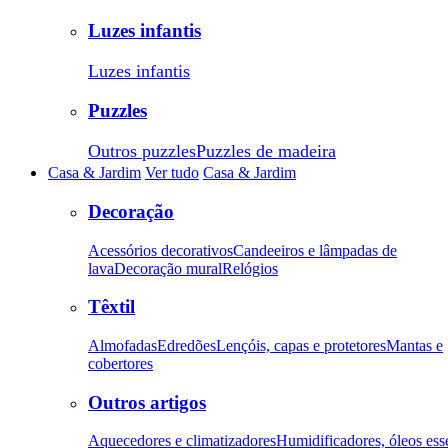
Luzes infantis
Luzes infantis
Puzzles
Outros puzzles
Puzzles de madeira
Casa & Jardim
Ver tudo
Casa & Jardim
Decoração
Acessórios decorativos
Candeeiros e lâmpadas de
lava
Decoração mural
Relógios
Têxtil
Almofadas
Edredões
Lençóis, capas e protetores
Mantas e
cobertores
Outros artigos
Aquecedores e climatizadores
Humidificadores, óleos ess