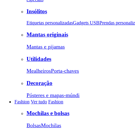
Insólitos
Etiquetas personalizadas
Gadgets USB
Prendas personali
Mantas originais
Mantas e pijamas
Utilidades
Mealheiros
Porta-chaves
Decoração
Pósteres e mapas-múndi
Fashion
Ver tudo
Fashion
Mochilas e bolsas
Bolsas
Mochilas