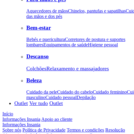
Aquecedores de mãos
Chinelos, pantufas e sapatilhas
Cui
das mãos e dos pés
Bem-estar
Bebés e puericultura
Corretores de postura e suportes
lombares
Equipamentos de saúde
Higiene pessoal
Descanso
Colchões
Relaxamento e massajadores
Beleza
Cuidado da pele
Cuidado do cabelo
Cuidado feminino
Cui
masculino
Cuidado pessoal
Depilação
Outlet
Ver tudo
Outlet
Início
Informações Insania
Apoio ao cliente
Informações Insania
Sobre nós
Política de Privacidade
Termos e condições
Resolução