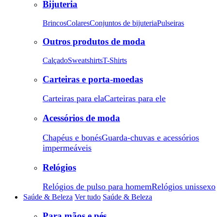
Bijuteria
Brincos
Colares
Conjuntos de bijuteria
Pulseiras
Outros produtos de moda
Calçado
Sweatshirts
T-Shirts
Carteiras e porta-moedas
Carteiras para ela
Carteiras para ele
Acessórios de moda
Chapéus e bonés
Guarda-chuvas e acessórios
impermeáveis
Relógios
Relógios de pulso para homem
Relógios unissexo
Saúde & Beleza
Ver tudo
Saúde & Beleza
Para mãos e pés