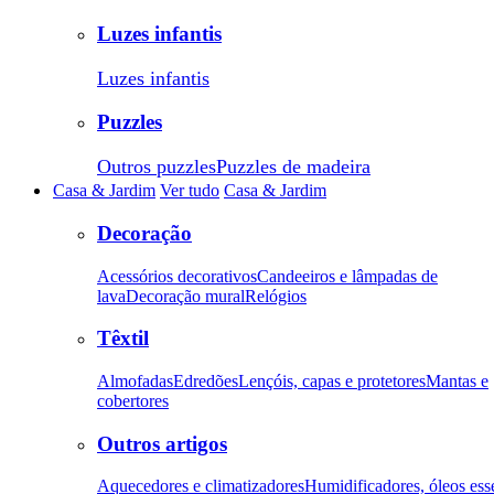
Luzes infantis
Luzes infantis
Puzzles
Outros puzzles
Puzzles de madeira
Casa & Jardim
Ver tudo
Casa & Jardim
Decoração
Acessórios decorativos
Candeeiros e lâmpadas de
lava
Decoração mural
Relógios
Têxtil
Almofadas
Edredões
Lençóis, capas e protetores
Mantas e
cobertores
Outros artigos
Aquecedores e climatizadores
Humidificadores, óleos ess