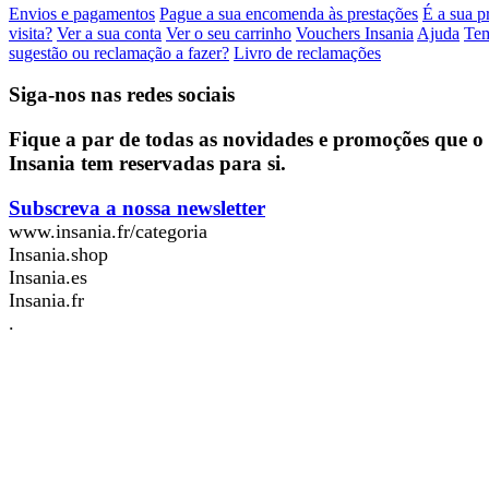
Envios e pagamentos
Pague a sua encomenda às prestações
É a sua p
visita?
Ver a sua conta
Ver o seu carrinho
Vouchers Insania
Ajuda
Te
sugestão ou reclamação a fazer?
Livro de reclamações
Siga-nos nas redes sociais
Fique a par de todas as novidades e promoções que o
Insania tem reservadas para si.
Subscreva a nossa newsletter
www.insania.fr/categoria
Insania.shop
Insania.es
Insania.fr
.