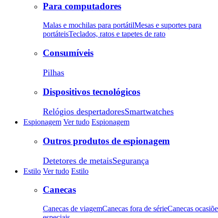
Para computadores
Malas e mochilas para portátil
Mesas e suportes para
portáteis
Teclados, ratos e tapetes de rato
Consumíveis
Pilhas
Dispositivos tecnológicos
Relógios despertadores
Smartwatches
Espionagem
Ver tudo
Espionagem
Outros produtos de espionagem
Detetores de metais
Segurança
Estilo
Ver tudo
Estilo
Canecas
Canecas de viagem
Canecas fora de série
Canecas ocasiõe
especiais