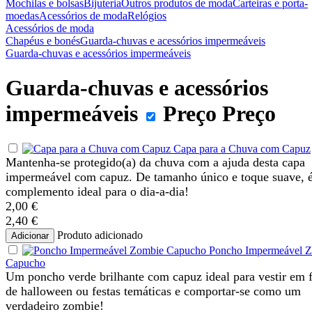
Mochilas e bolsas
Bijuteria
Outros produtos de moda
Carteiras e porta-
moedas
Acessórios de moda
Relógios
Acessórios de moda
Chapéus e bonés
Guarda-chuvas e acessórios impermeáveis
Guarda-chuvas e acessórios impermeáveis
Guarda-chuvas e acessórios
impermeáveis
Preço
Preço
Capa para a Chuva com Capuz
Mantenha-se protegido(a) da chuva com a ajuda desta capa
impermeável com capuz. De tamanho único e toque suave, 
complemento ideal para o dia-a-dia!
2,00 €
2,40 €
Produto adicionado
Adicionar
Poncho Impermeável 
Capucho
Um poncho verde brilhante com capuz ideal para vestir em f
de halloween ou festas temáticas e comportar-se como um
verdadeiro zombie!