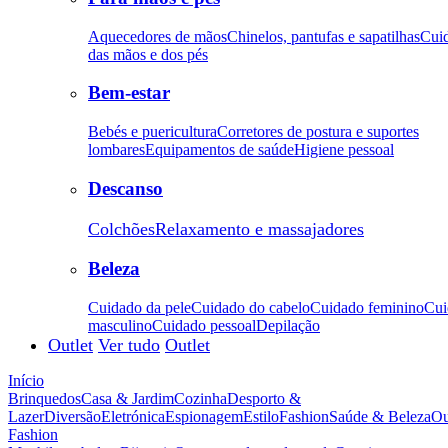
Aquecedores de mãos
Chinelos, pantufas e sapatilhas
Cui
das mãos e dos pés
Bem-estar
Bebés e puericultura
Corretores de postura e suportes
lombares
Equipamentos de saúde
Higiene pessoal
Descanso
Colchões
Relaxamento e massajadores
Beleza
Cuidado da pele
Cuidado do cabelo
Cuidado feminino
Cui
masculino
Cuidado pessoal
Depilação
Outlet
Ver tudo
Outlet
Início
Brinquedos
Casa & Jardim
Cozinha
Desporto &
Lazer
Diversão
Eletrónica
Espionagem
Estilo
Fashion
Saúde & Beleza
Ou
Fashion