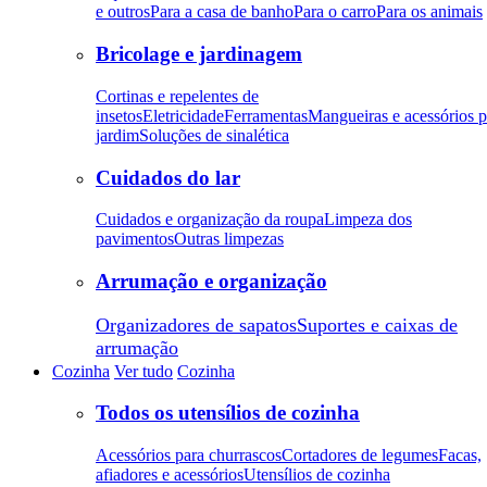
e outros
Para a casa de banho
Para o carro
Para os animais
Bricolage e jardinagem
Cortinas e repelentes de
insetos
Eletricidade
Ferramentas
Mangueiras e acessórios p
jardim
Soluções de sinalética
Cuidados do lar
Cuidados e organização da roupa
Limpeza dos
pavimentos
Outras limpezas
Arrumação e organização
Organizadores de sapatos
Suportes e caixas de
arrumação
Cozinha
Ver tudo
Cozinha
Todos os utensílios de cozinha
Acessórios para churrascos
Cortadores de legumes
Facas,
afiadores e acessórios
Utensílios de cozinha