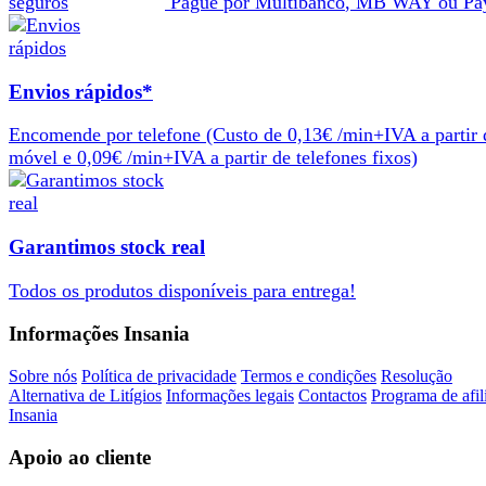
Pague por
Multibanco
,
MB WAY
ou
Pa
Envios rápidos*
Encomende por telefone
(Custo de 0,13€ /min+IVA a partir 
móvel e 0,09€ /min+IVA a partir de telefones fixos)
Garantimos stock real
Todos os produtos
disponíveis
para
entrega
!
Informações Insania
Sobre nós
Política de privacidade
Termos e condições
Resolução
Alternativa de Litígios
Informações legais
Contactos
Programa de afil
Insania
Apoio ao cliente