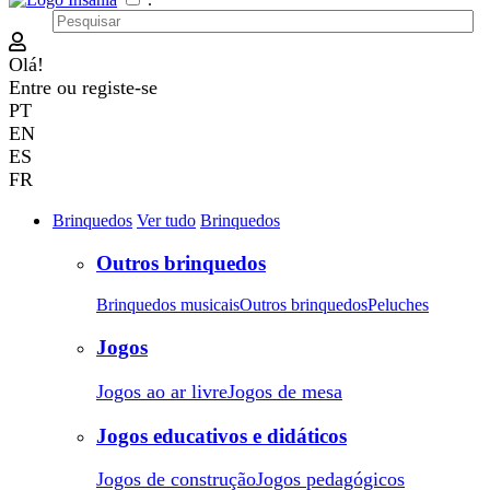
Olá!
Entre
ou
registe-se
PT
EN
ES
FR
Brinquedos
Ver tudo
Brinquedos
Outros brinquedos
Brinquedos musicais
Outros brinquedos
Peluches
Jogos
Jogos ao ar livre
Jogos de mesa
Jogos educativos e didáticos
Jogos de construção
Jogos pedagógicos