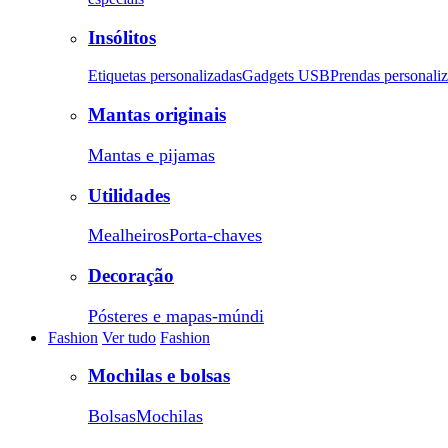
Insólitos
Etiquetas personalizadas
Gadgets USB
Prendas personali
Mantas originais
Mantas e pijamas
Utilidades
Mealheiros
Porta-chaves
Decoração
Pósteres e mapas-múndi
Fashion
Ver tudo
Fashion
Mochilas e bolsas
Bolsas
Mochilas