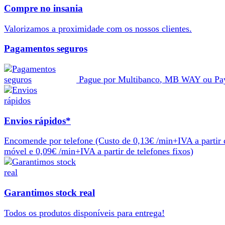
Compre no insania
Valorizamos a
proximidade
com os nossos
clientes
.
Pagamentos seguros
Pague por
Multibanco
,
MB WAY
ou
Pa
Envios rápidos*
Encomende por telefone
(Custo de 0,13€ /min+IVA a partir 
móvel e 0,09€ /min+IVA a partir de telefones fixos)
Garantimos stock real
Todos os produtos
disponíveis
para
entrega
!