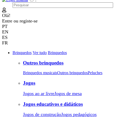
Olá!
Entre
ou
registe-se
PT
EN
ES
FR
Brinquedos
Ver tudo
Brinquedos
Outros brinquedos
Brinquedos musicais
Outros brinquedos
Peluches
Jogos
Jogos ao ar livre
Jogos de mesa
Jogos educativos e didáticos
Jogos de construção
Jogos pedagógicos