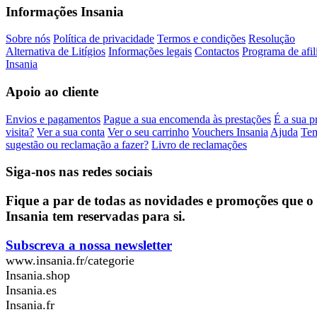
Informações Insania
Sobre nós
Política de privacidade
Termos e condições
Resolução
Alternativa de Litígios
Informações legais
Contactos
Programa de afil
Insania
Apoio ao cliente
Envios e pagamentos
Pague a sua encomenda às prestações
É a sua p
visita?
Ver a sua conta
Ver o seu carrinho
Vouchers Insania
Ajuda
Te
sugestão ou reclamação a fazer?
Livro de reclamações
Siga-nos nas redes sociais
Fique a par de todas as novidades e promoções que o
Insania tem reservadas para si.
Subscreva a nossa newsletter
www.insania.fr/categorie
Insania.shop
Insania.es
Insania.fr