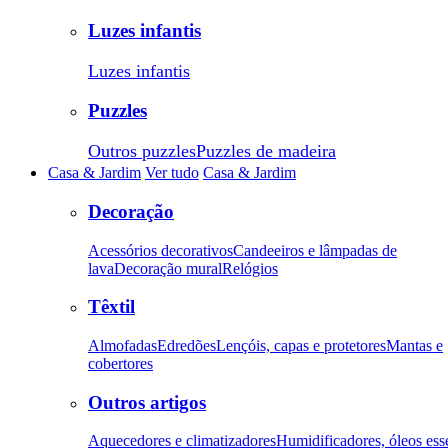
Luzes infantis
Luzes infantis
Puzzles
Outros puzzles
Puzzles de madeira
Casa & Jardim
Ver tudo
Casa & Jardim
Decoração
Acessórios decorativos
Candeeiros e lâmpadas de
lava
Decoração mural
Relógios
Têxtil
Almofadas
Edredões
Lençóis, capas e protetores
Mantas e
cobertores
Outros artigos
Aquecedores e climatizadores
Humidificadores, óleos ess