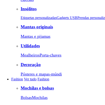
Insólitos
Etiquetas personalizadas
Gadgets USB
Prendas personali
Mantas originais
Mantas e pijamas
Utilidades
Mealheiros
Porta-chaves
Decoração
Pósteres e mapas-múndi
Fashion
Ver tudo
Fashion
Mochilas e bolsas
Bolsas
Mochilas