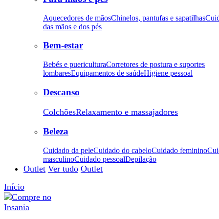
Aquecedores de mãos
Chinelos, pantufas e sapatilhas
Cui
das mãos e dos pés
Bem-estar
Bebés e puericultura
Corretores de postura e suportes
lombares
Equipamentos de saúde
Higiene pessoal
Descanso
Colchões
Relaxamento e massajadores
Beleza
Cuidado da pele
Cuidado do cabelo
Cuidado feminino
Cui
masculino
Cuidado pessoal
Depilação
Outlet
Ver tudo
Outlet
Início