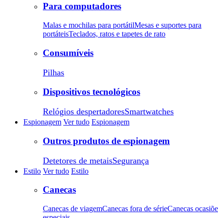
Para computadores
Malas e mochilas para portátil
Mesas e suportes para
portáteis
Teclados, ratos e tapetes de rato
Consumíveis
Pilhas
Dispositivos tecnológicos
Relógios despertadores
Smartwatches
Espionagem
Ver tudo
Espionagem
Outros produtos de espionagem
Detetores de metais
Segurança
Estilo
Ver tudo
Estilo
Canecas
Canecas de viagem
Canecas fora de série
Canecas ocasiõe
especiais