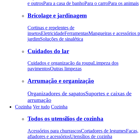
e outros
Para a casa de banho
Para o carro
Para os animais
Bricolage e jardinagem
Cortinas e repelentes de
insetos
Eletricidade
Ferramentas
Mangueiras e acessórios p
jardim
Soluções de sinalética
Cuidados do lar
Cuidados e organização da roupa
Limpeza dos
pavimentos
Outras limpezas
Arrumação e organização
Organizadores de sapatos
Suportes e caixas de
arrumação
Cozinha
Ver tudo
Cozinha
Todos os utensílios de cozinha
Acessórios para churrascos
Cortadores de legumes
Facas,
afiadores e acessórios
Utensílios de cozinha