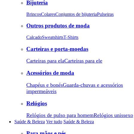
Bijuteria
Brincos
Colares
Conjuntos de bijuteria
Pulseiras
Outros produtos de moda
Calçado
Sweatshirts
T-Shirts
Carteiras e porta-moedas
Carteiras para ela
Carteiras para ele
Acessórios de moda
Chapéus e bonés
Guarda-chuvas e acessórios
impermeáveis
Relógios
Relógios de pulso para homem
Relógios unissexo
Saúde & Beleza
Ver tudo
Saúde & Beleza
Para mãos e pés