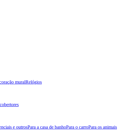
coração mural
Relógios
cobertores
nciais e outros
Para a casa de banho
Para o carro
Para os animais