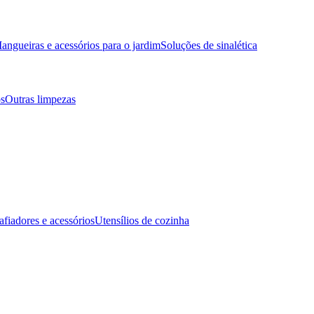
angueiras e acessórios para o jardim
Soluções de sinalética
s
Outras limpezas
afiadores e acessórios
Utensílios de cozinha