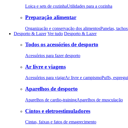
Loiça e sets de cozinha
Utilidades para a cozinha
Preparação alimentar
Organização e conservação dos alimentos
Panelas, tachos 
Desporto & Lazer
Ver tudo
Desporto & Lazer
Todos os acessórios de desporto
Acessórios para fazer desporto
Ar livre e viagens
Acessórios para viajar
Ar livre e campismo
Puffs, espregu
Aparelhos de desporto
Aparelhos de cardio-training
Aparelhos de musculação
Cintos e eletroestimuladores
Cintas, faixas e fatos de emagrecimento