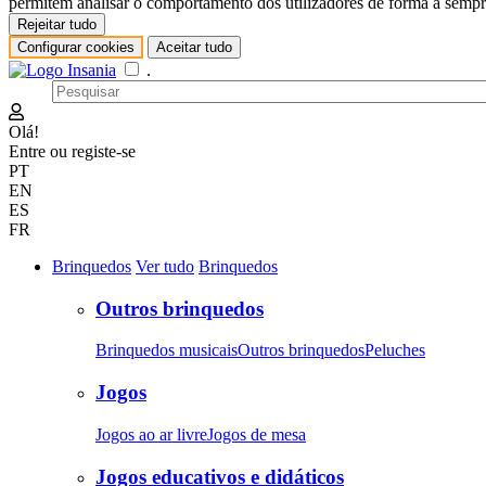
permitem analisar o comportamento dos utilizadores de forma a sempre
Rejeitar tudo
Configurar cookies
Aceitar tudo
.
Olá!
Entre
ou
registe-se
PT
EN
ES
FR
Brinquedos
Ver tudo
Brinquedos
Outros brinquedos
Brinquedos musicais
Outros brinquedos
Peluches
Jogos
Jogos ao ar livre
Jogos de mesa
Jogos educativos e didáticos