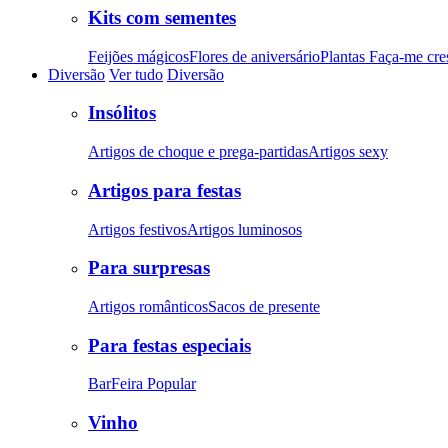
Kits com sementes
Feijões mágicos
Flores de aniversário
Plantas Faça-me cre
Diversão
Ver tudo
Diversão
Insólitos
Artigos de choque e prega-partidas
Artigos sexy
Artigos para festas
Artigos festivos
Artigos luminosos
Para surpresas
Artigos românticos
Sacos de presente
Para festas especiais
Bar
Feira Popular
Vinho