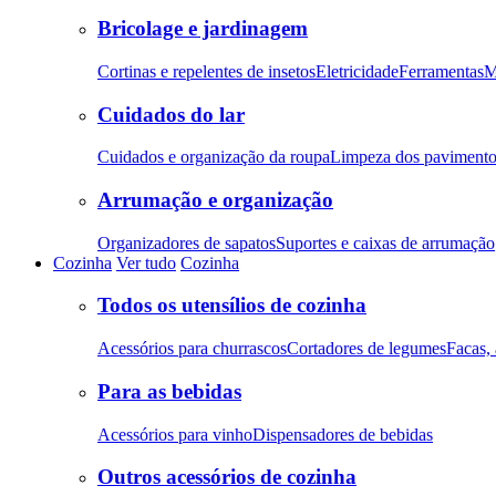
Bricolage e jardinagem
Cortinas e repelentes de insetos
Eletricidade
Ferramentas
M
Cuidados do lar
Cuidados e organização da roupa
Limpeza dos pavimento
Arrumação e organização
Organizadores de sapatos
Suportes e caixas de arrumação
Cozinha
Ver tudo
Cozinha
Todos os utensílios de cozinha
Acessórios para churrascos
Cortadores de legumes
Facas, 
Para as bebidas
Acessórios para vinho
Dispensadores de bebidas
Outros acessórios de cozinha