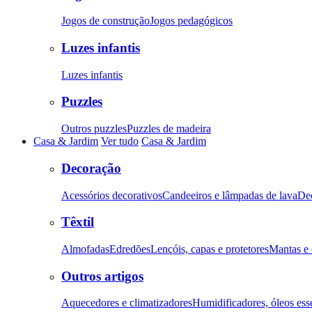
Jogos de construção
Jogos pedagógicos
Luzes infantis
Luzes infantis
Puzzles
Outros puzzles
Puzzles de madeira
Casa & Jardim
Ver tudo
Casa & Jardim
Decoração
Acessórios decorativos
Candeeiros e lâmpadas de lava
De
Têxtil
Almofadas
Edredões
Lençóis, capas e protetores
Mantas e 
Outros artigos
Aquecedores e climatizadores
Humidificadores, óleos esse