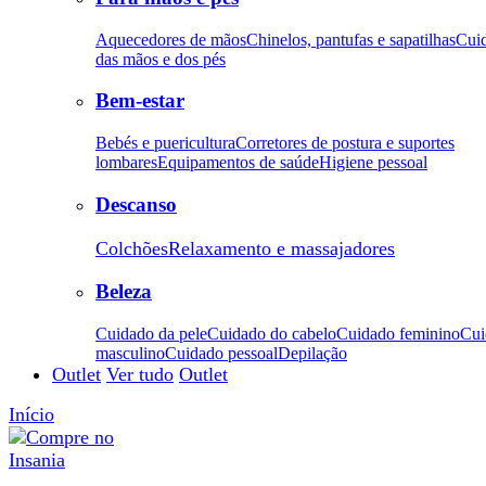
Aquecedores de mãos
Chinelos, pantufas e sapatilhas
Cui
das mãos e dos pés
Bem-estar
Bebés e puericultura
Corretores de postura e suportes
lombares
Equipamentos de saúde
Higiene pessoal
Descanso
Colchões
Relaxamento e massajadores
Beleza
Cuidado da pele
Cuidado do cabelo
Cuidado feminino
Cui
masculino
Cuidado pessoal
Depilação
Outlet
Ver tudo
Outlet
Início