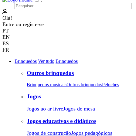
Olá!
Entre
ou
registe-se
PT
EN
ES
FR
Brinquedos
Ver tudo
Brinquedos
Outros brinquedos
Brinquedos musicais
Outros brinquedos
Peluches
Jogos
Jogos ao ar livre
Jogos de mesa
Jogos educativos e didáticos
Jogos de construção
Jogos pedagógicos