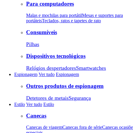
Para computadores
Malas e mochilas para portátil
Mesas e suportes para
portáteis
Teclados, ratos e tapetes de rato
Consumíveis
Pilhas
Dispositivos tecnológicos
Relógios despertadores
Smartwatches
Espionagem
Ver tudo
Espionagem
Outros produtos de espionagem
Detetores de metais
Segurança
Estilo
Ver tudo
Estilo
Canecas
Canecas de viagem
Canecas fora de série
Canecas ocasiõe
especiais