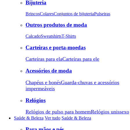
Bijuteria
Brincos
Colares
Conjuntos de bijuteria
Pulseiras
Outros produtos de moda
Calçado
Sweatshirts
T-Shirts
Carteiras e porta-moedas
Carteiras para ela
Carteiras para ele
Acessórios de moda
Chapéus e bonés
Guarda-chuvas e acessórios
impermeáveis
Relógios
Relógios de pulso para homem
Relógios unissexo
Saúde & Beleza
Ver tudo
Saúde & Beleza
Para mãos e pés