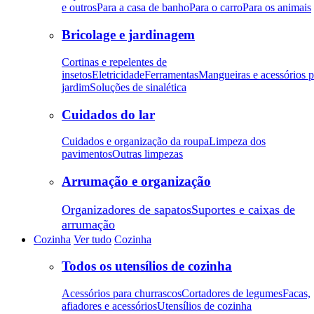
e outros
Para a casa de banho
Para o carro
Para os animais
Bricolage e jardinagem
Cortinas e repelentes de
insetos
Eletricidade
Ferramentas
Mangueiras e acessórios p
jardim
Soluções de sinalética
Cuidados do lar
Cuidados e organização da roupa
Limpeza dos
pavimentos
Outras limpezas
Arrumação e organização
Organizadores de sapatos
Suportes e caixas de
arrumação
Cozinha
Ver tudo
Cozinha
Todos os utensílios de cozinha
Acessórios para churrascos
Cortadores de legumes
Facas,
afiadores e acessórios
Utensílios de cozinha