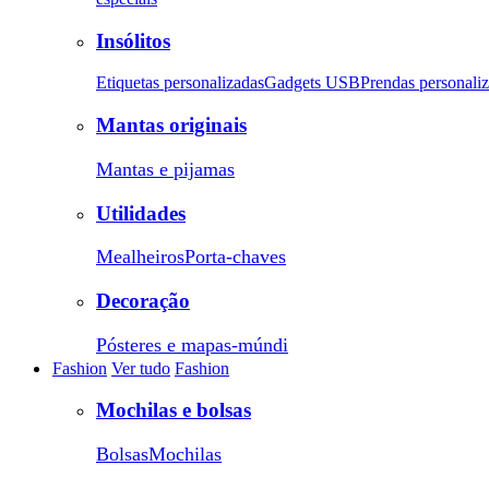
Insólitos
Etiquetas personalizadas
Gadgets USB
Prendas personali
Mantas originais
Mantas e pijamas
Utilidades
Mealheiros
Porta-chaves
Decoração
Pósteres e mapas-múndi
Fashion
Ver tudo
Fashion
Mochilas e bolsas
Bolsas
Mochilas