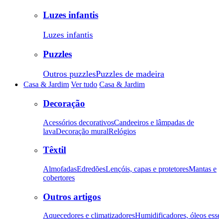
Luzes infantis
Luzes infantis
Puzzles
Outros puzzles
Puzzles de madeira
Casa & Jardim
Ver tudo
Casa & Jardim
Decoração
Acessórios decorativos
Candeeiros e lâmpadas de
lava
Decoração mural
Relógios
Têxtil
Almofadas
Edredões
Lençóis, capas e protetores
Mantas e
cobertores
Outros artigos
Aquecedores e climatizadores
Humidificadores, óleos ess