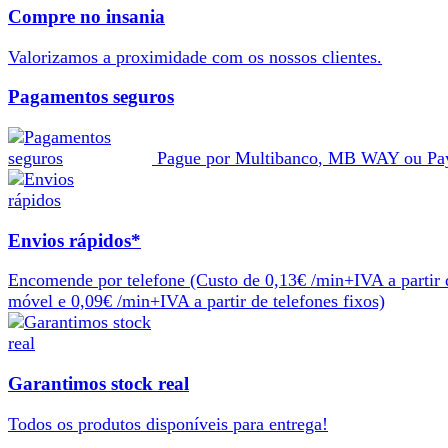
Compre no insania
Valorizamos a
proximidade
com os nossos
clientes
.
Pagamentos seguros
Pague por
Multibanco
,
MB WAY
ou
Pa
Envios rápidos*
Encomende por telefone
(Custo de 0,13€ /min+IVA a partir 
móvel e 0,09€ /min+IVA a partir de telefones fixos)
Garantimos stock real
Todos os produtos
disponíveis
para
entrega
!