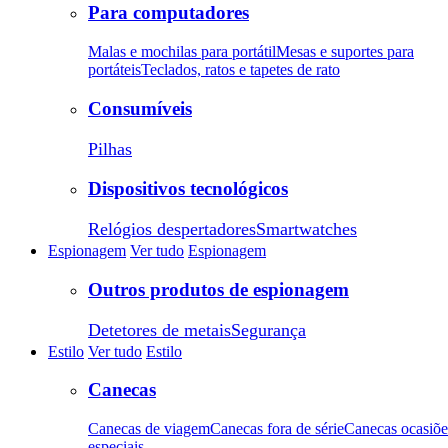
Para computadores
Malas e mochilas para portátil
Mesas e suportes para
portáteis
Teclados, ratos e tapetes de rato
Consumíveis
Pilhas
Dispositivos tecnológicos
Relógios despertadores
Smartwatches
Espionagem
Ver tudo
Espionagem
Outros produtos de espionagem
Detetores de metais
Segurança
Estilo
Ver tudo
Estilo
Canecas
Canecas de viagem
Canecas fora de série
Canecas ocasiõe
especiais