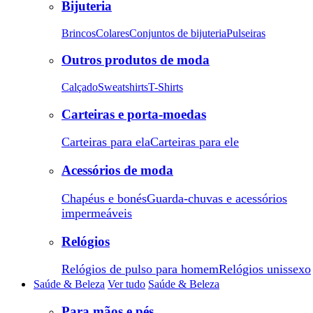
Bijuteria
Brincos
Colares
Conjuntos de bijuteria
Pulseiras
Outros produtos de moda
Calçado
Sweatshirts
T-Shirts
Carteiras e porta-moedas
Carteiras para ela
Carteiras para ele
Acessórios de moda
Chapéus e bonés
Guarda-chuvas e acessórios
impermeáveis
Relógios
Relógios de pulso para homem
Relógios unissexo
Saúde & Beleza
Ver tudo
Saúde & Beleza
Para mãos e pés