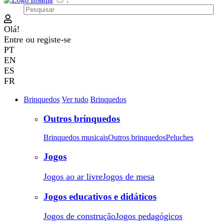
Olá!
Entre
ou
registe-se
PT
EN
ES
FR
Brinquedos
Ver tudo
Brinquedos
Outros brinquedos
Brinquedos musicais
Outros brinquedos
Peluches
Jogos
Jogos ao ar livre
Jogos de mesa
Jogos educativos e didáticos
Jogos de construção
Jogos pedagógicos