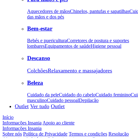
Aquecedores de mãos
Chinelos, pantufas e sapatilhas
Cui
das mãos e dos pés
Bem-estar
Bebés e puericultura
Corretores de postura e suportes
lombares
Equipamentos de saúde
Higiene pessoal
Descanso
Colchões
Relaxamento e massajadores
Beleza
Cuidado da pele
Cuidado do cabelo
Cuidado feminino
Cui
masculino
Cuidado pessoal
Depilação
Outlet
Ver tudo
Outlet
Início
Informações Insania
Apoio ao cliente
Informações Insania
Sobre nós
Política de Privacidade
Termos e condições
Resolução