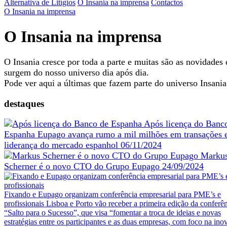
Alternativa de Litígios
O Insania na imprensa
Contactos
O Insania na imprensa
O Insania na imprensa
O Insania cresce por toda a parte e muitas são as novidades
surgem do nosso universo dia após dia.
Pode ver aqui a últimas que fazem parte do universo Insania
destaques
Após licença do Banc
Espanha
Eupago avança rumo a mil milhões em transações 
liderança do mercado espanhol
06/11/2024
Marku
Scherner é o novo CTO do Grupo Eupago
24/09/2024
Fixando e Eupago organizam conferência empresarial para PME’s e
profissionais
Lisboa e Porto vão receber a primeira edição da conferê
“Salto para o Sucesso”, que visa “fomentar a troca de ideias e novas
estratégias entre os participantes e as duas empresas, com foco na ino