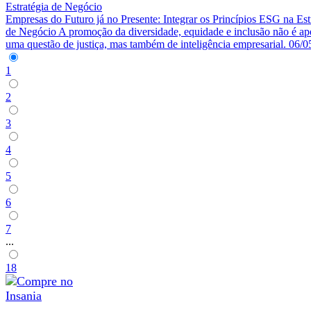
Empresas do Futuro já no Presente: Integrar os Princípios ESG na Est
de Negócio
A promoção da diversidade, equidade e inclusão não é ap
uma questão de justiça, mas também de inteligência empresarial.
06/0
1
2
3
4
5
6
7
...
18