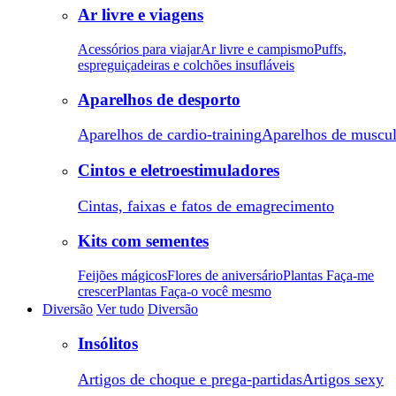
Ar livre e viagens
Acessórios para viajar
Ar livre e campismo
Puffs,
espreguiçadeiras e colchões insufláveis
Aparelhos de desporto
Aparelhos de cardio-training
Aparelhos de muscu
Cintos e eletroestimuladores
Cintas, faixas e fatos de emagrecimento
Kits com sementes
Feijões mágicos
Flores de aniversário
Plantas Faça-me
crescer
Plantas Faça-o você mesmo
Diversão
Ver tudo
Diversão
Insólitos
Artigos de choque e prega-partidas
Artigos sexy