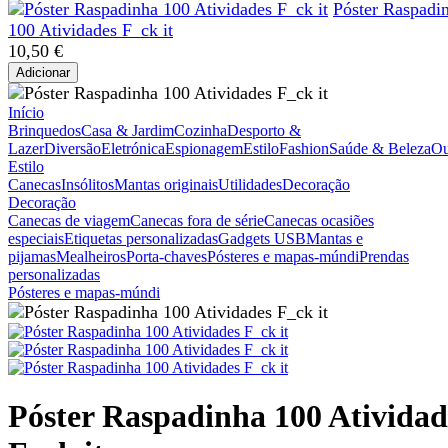
Póster Raspadi
100 Atividades F_ck it
10,50 €
Adicionar
Início
Brinquedos
Casa & Jardim
Cozinha
Desporto &
Lazer
Diversão
Eletrónica
Espionagem
Estilo
Fashion
Saúde & Beleza
Ou
Estilo
Canecas
Insólitos
Mantas originais
Utilidades
Decoração
Decoração
Canecas de viagem
Canecas fora de série
Canecas ocasiões
especiais
Etiquetas personalizadas
Gadgets USB
Mantas e
pijamas
Mealheiros
Porta-chaves
Pósteres e mapas-múndi
Prendas
personalizadas
Pósteres e mapas-múndi
Póster Raspadinha 100 Atividad