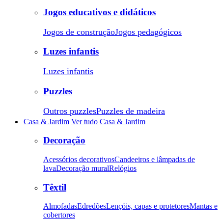
Jogos educativos e didáticos
Jogos de construção
Jogos pedagógicos
Luzes infantis
Luzes infantis
Puzzles
Outros puzzles
Puzzles de madeira
Casa & Jardim
Ver tudo
Casa & Jardim
Decoração
Acessórios decorativos
Candeeiros e lâmpadas de
lava
Decoração mural
Relógios
Têxtil
Almofadas
Edredões
Lençóis, capas e protetores
Mantas e
cobertores