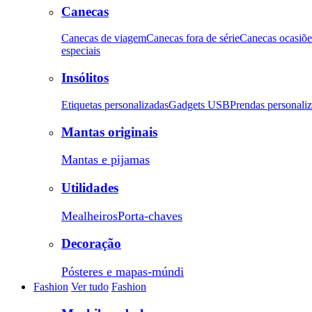
Canecas
Canecas de viagem
Canecas fora de série
Canecas ocasiõe
especiais
Insólitos
Etiquetas personalizadas
Gadgets USB
Prendas personali
Mantas originais
Mantas e pijamas
Utilidades
Mealheiros
Porta-chaves
Decoração
Pósteres e mapas-múndi
Fashion
Ver tudo
Fashion