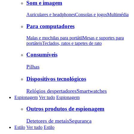
Som e imagem
Auriculares e headphones
Consolas e jogos
Multimédia
Para computadores
Malas e mochilas para portátil
Mesas e suportes para
portáteis
Teclados, ratos e tapetes de rato
Consumíveis
Pilhas
Dispositivos tecnológicos
Relógios despertadores
Smartwatches
Espionagem
Ver tudo
Espionagem
Outros produtos de espionagem
Detetores de metais
Segurança
Estilo
Ver tudo
Estilo