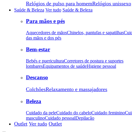
Relógios de pulso para homem
Relógios unissexo
Saúde & Beleza
Ver tudo
Saúde & Beleza
Para mãos e pés
Aquecedores de mãos
Chinelos, pantufas e sapatilhas
Cui
das mãos e dos pés
Bem-estar
Bebés e puericultura
Corretores de postura e suportes
lombares
Equipamentos de saúde
Higiene pessoal
Descanso
Colchões
Relaxamento e massajadores
Beleza
Cuidado da pele
Cuidado do cabelo
Cuidado feminino
Cui
masculino
Cuidado pessoal
Depilação
Outlet
Ver tudo
Outlet