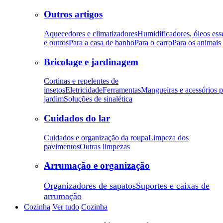
Outros artigos
Aquecedores e climatizadores
Humidificadores, óleos ess
e outros
Para a casa de banho
Para o carro
Para os animais
Bricolage e jardinagem
Cortinas e repelentes de
insetos
Eletricidade
Ferramentas
Mangueiras e acessórios p
jardim
Soluções de sinalética
Cuidados do lar
Cuidados e organização da roupa
Limpeza dos
pavimentos
Outras limpezas
Arrumação e organização
Organizadores de sapatos
Suportes e caixas de
arrumação
Cozinha
Ver tudo
Cozinha