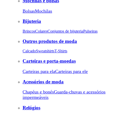
Mochilas e bolsas
Bolsas
Mochilas
Bijuteria
Brincos
Colares
Conjuntos de bijuteria
Pulseiras
Outros produtos de moda
Calçado
Sweatshirts
T-Shirts
Carteiras e porta-moedas
Carteiras para ela
Carteiras para ele
Acessórios de moda
Chapéus e bonés
Guarda-chuvas e acessórios
impermeáveis
Relógios