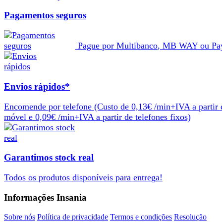
Pagamentos seguros
Pague por
Multibanco
,
MB WAY
ou
Pa
Envios rápidos*
Encomende por telefone
(Custo de 0,13€ /min+IVA a partir 
móvel e 0,09€ /min+IVA a partir de telefones fixos)
Garantimos stock real
Todos os produtos
disponíveis
para
entrega
!
Informações Insania
Sobre nós
Política de privacidade
Termos e condições
Resolução