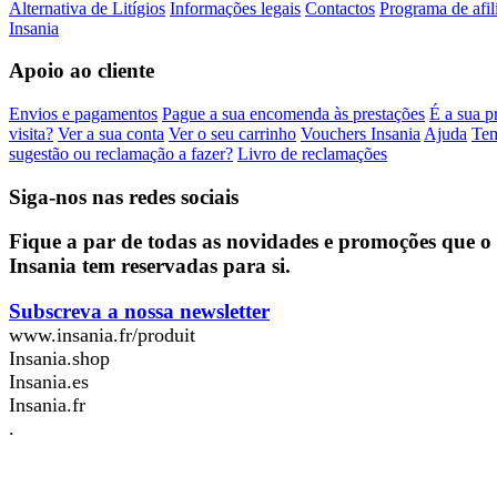
Alternativa de Litígios
Informações legais
Contactos
Programa de afil
Insania
Apoio ao cliente
Envios e pagamentos
Pague a sua encomenda às prestações
É a sua p
visita?
Ver a sua conta
Ver o seu carrinho
Vouchers Insania
Ajuda
Te
sugestão ou reclamação a fazer?
Livro de reclamações
Siga-nos nas redes sociais
Fique a par de todas as novidades e promoções que o
Insania tem reservadas para si.
Subscreva a nossa newsletter
www.insania.fr/produit
Insania.shop
Insania.es
Insania.fr
.