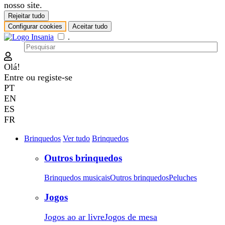
nosso site.
Rejeitar tudo
Configurar cookies
Aceitar tudo
.
Olá!
Entre
ou
registe-se
PT
EN
ES
FR
Brinquedos
Ver tudo
Brinquedos
Outros brinquedos
Brinquedos musicais
Outros brinquedos
Peluches
Jogos
Jogos ao ar livre
Jogos de mesa