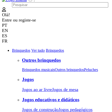
Olá!
Entre
ou
registe-se
PT
EN
ES
FR
Brinquedos
Ver tudo
Brinquedos
Outros brinquedos
Brinquedos musicais
Outros brinquedos
Peluches
Jogos
Jogos ao ar livre
Jogos de mesa
Jogos educativos e didáticos
Jogos de construção
Jogos pedagógicos