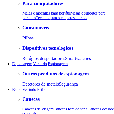
Para computadores
Malas e mochilas para portátil
Mesas e suportes para
portáteis
Teclados, ratos e tapetes de rato
Consumíveis
Pilhas
Dispositivos tecnológicos
Relógios despertadores
Smartwatches
Espionagem
Ver tudo
Espionagem
Outros produtos de espionagem
Detetores de metais
Segurança
Estilo
Ver tudo
Estilo
Canecas
Canecas de viagem
Canecas fora de série
Canecas ocasiõe
especiais