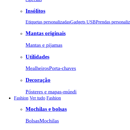
Insólitos
Etiquetas personalizadas
Gadgets USB
Prendas personali
Mantas originais
Mantas e pijamas
Utilidades
Mealheiros
Porta-chaves
Decoração
Pósteres e mapas-múndi
Fashion
Ver tudo
Fashion
Mochilas e bolsas
Bolsas
Mochilas