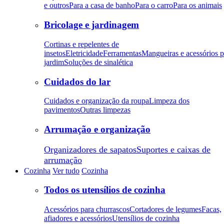
e outros
Para a casa de banho
Para o carro
Para os animais
Bricolage e jardinagem
Cortinas e repelentes de
insetos
Eletricidade
Ferramentas
Mangueiras e acessórios p
jardim
Soluções de sinalética
Cuidados do lar
Cuidados e organização da roupa
Limpeza dos
pavimentos
Outras limpezas
Arrumação e organização
Organizadores de sapatos
Suportes e caixas de
arrumação
Cozinha
Ver tudo
Cozinha
Todos os utensílios de cozinha
Acessórios para churrascos
Cortadores de legumes
Facas,
afiadores e acessórios
Utensílios de cozinha