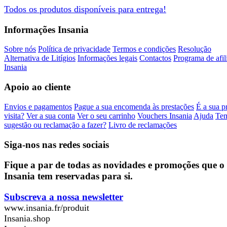
Todos os produtos
disponíveis
para
entrega
!
Informações Insania
Sobre nós
Política de privacidade
Termos e condições
Resolução
Alternativa de Litígios
Informações legais
Contactos
Programa de afil
Insania
Apoio ao cliente
Envios e pagamentos
Pague a sua encomenda às prestações
É a sua p
visita?
Ver a sua conta
Ver o seu carrinho
Vouchers Insania
Ajuda
Te
sugestão ou reclamação a fazer?
Livro de reclamações
Siga-nos nas redes sociais
Fique a par de todas as novidades e promoções que o
Insania tem reservadas para si.
Subscreva a nossa newsletter
www.insania.fr/produit
Insania.shop