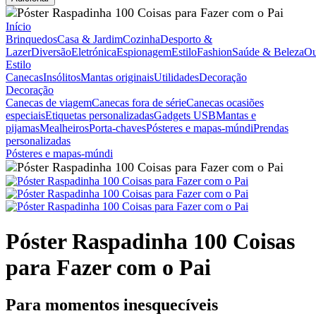
Início
Brinquedos
Casa & Jardim
Cozinha
Desporto &
Lazer
Diversão
Eletrónica
Espionagem
Estilo
Fashion
Saúde & Beleza
Ou
Estilo
Canecas
Insólitos
Mantas originais
Utilidades
Decoração
Decoração
Canecas de viagem
Canecas fora de série
Canecas ocasiões
especiais
Etiquetas personalizadas
Gadgets USB
Mantas e
pijamas
Mealheiros
Porta-chaves
Pósteres e mapas-múndi
Prendas
personalizadas
Pósteres e mapas-múndi
Póster Raspadinha 100 Coisas
para Fazer com o Pai
Para momentos inesquecíveis