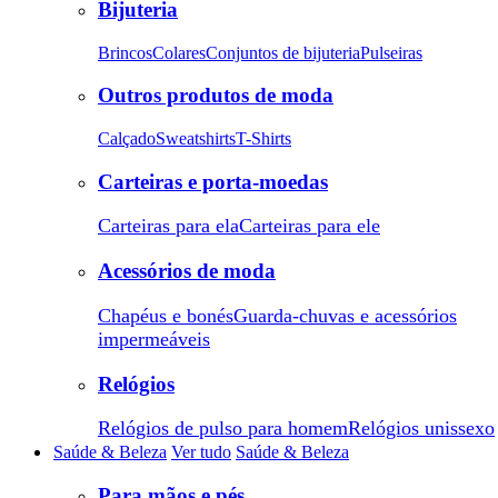
Bijuteria
Brincos
Colares
Conjuntos de bijuteria
Pulseiras
Outros produtos de moda
Calçado
Sweatshirts
T-Shirts
Carteiras e porta-moedas
Carteiras para ela
Carteiras para ele
Acessórios de moda
Chapéus e bonés
Guarda-chuvas e acessórios
impermeáveis
Relógios
Relógios de pulso para homem
Relógios unissexo
Saúde & Beleza
Ver tudo
Saúde & Beleza
Para mãos e pés