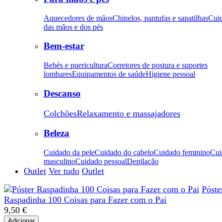
Aquecedores de mãos
Chinelos, pantufas e sapatilhas
Cui
das mãos e dos pés
Bem-estar
Bebés e puericultura
Corretores de postura e suportes
lombares
Equipamentos de saúde
Higiene pessoal
Descanso
Colchões
Relaxamento e massajadores
Beleza
Cuidado da pele
Cuidado do cabelo
Cuidado feminino
Cui
masculino
Cuidado pessoal
Depilação
Outlet
Ver tudo
Outlet
Póste
Raspadinha 100 Coisas para Fazer com o Pai
9,50 €
Adicionar