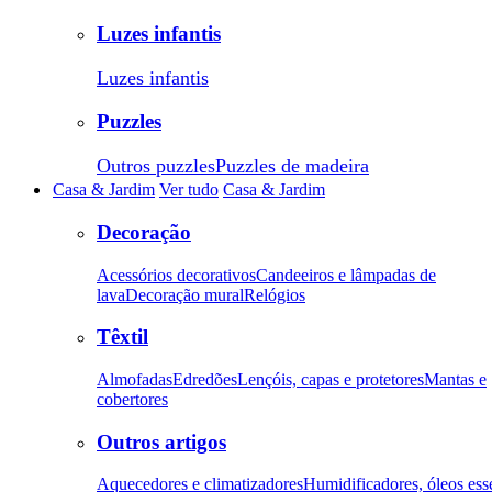
Luzes infantis
Luzes infantis
Puzzles
Outros puzzles
Puzzles de madeira
Casa & Jardim
Ver tudo
Casa & Jardim
Decoração
Acessórios decorativos
Candeeiros e lâmpadas de
lava
Decoração mural
Relógios
Têxtil
Almofadas
Edredões
Lençóis, capas e protetores
Mantas e
cobertores
Outros artigos
Aquecedores e climatizadores
Humidificadores, óleos ess