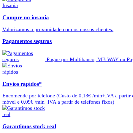
Compre no insania
Valorizamos a
proximidade
com os nossos
clientes
.
Pagamentos seguros
Pague por
Multibanco
,
MB WAY
ou
Pa
Envios rápidos*
Encomende por telefone
(Custo de 0,13€ /min+IVA a partir 
móvel e 0,09€ /min+IVA a partir de telefones fixos)
Garantimos stock real