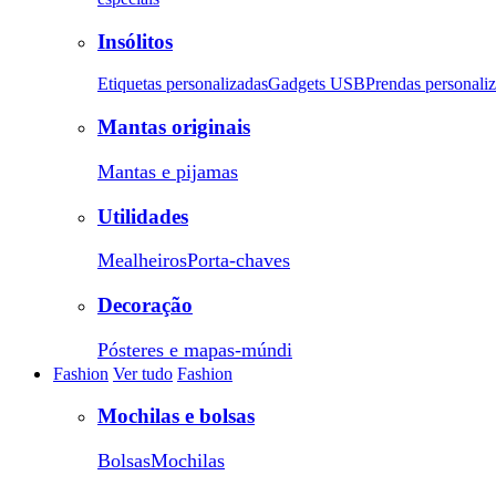
Insólitos
Etiquetas personalizadas
Gadgets USB
Prendas personali
Mantas originais
Mantas e pijamas
Utilidades
Mealheiros
Porta-chaves
Decoração
Pósteres e mapas-múndi
Fashion
Ver tudo
Fashion
Mochilas e bolsas
Bolsas
Mochilas