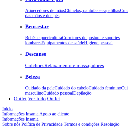
Aquecedores de mãos
Chinelos, pantufas e sapatilhas
Cui
das mãos e dos pés
Bem-estar
Bebés e puericultura
Corretores de postura e suportes
lombares
Equipamentos de saúde
Higiene pessoal
Descanso
Colchões
Relaxamento e massajadores
Beleza
Cuidado da pele
Cuidado do cabelo
Cuidado feminino
Cui
masculino
Cuidado pessoal
Depilação
Outlet
Ver tudo
Outlet
Início
Informações Insania
Apoio ao cliente
Informações Insania
Sobre nós
Política de Privacidade
Termos e condições
Resolução