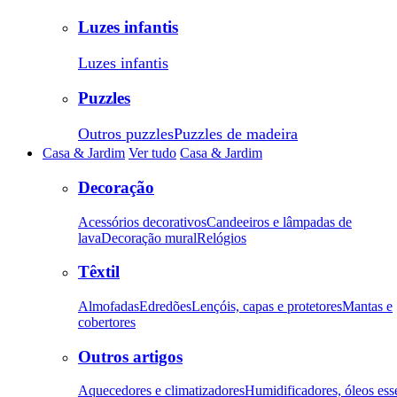
Luzes infantis
Luzes infantis
Puzzles
Outros puzzles
Puzzles de madeira
Casa & Jardim
Ver tudo
Casa & Jardim
Decoração
Acessórios decorativos
Candeeiros e lâmpadas de
lava
Decoração mural
Relógios
Têxtil
Almofadas
Edredões
Lençóis, capas e protetores
Mantas e
cobertores
Outros artigos
Aquecedores e climatizadores
Humidificadores, óleos ess