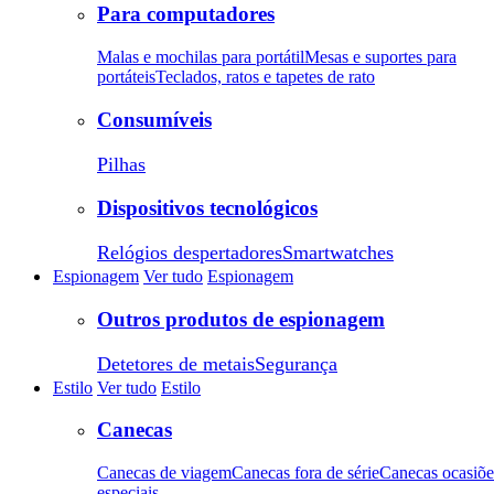
Para computadores
Malas e mochilas para portátil
Mesas e suportes para
portáteis
Teclados, ratos e tapetes de rato
Consumíveis
Pilhas
Dispositivos tecnológicos
Relógios despertadores
Smartwatches
Espionagem
Ver tudo
Espionagem
Outros produtos de espionagem
Detetores de metais
Segurança
Estilo
Ver tudo
Estilo
Canecas
Canecas de viagem
Canecas fora de série
Canecas ocasiõe
especiais