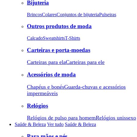
Bijuteria
Brincos
Colares
Conjuntos de bijuteria
Pulseiras
Outros produtos de moda
Calçado
Sweatshirts
T-Shirts
Carteiras e porta-moedas
Carteiras para ela
Carteiras para ele
Acessórios de moda
Chapéus e bonés
Guarda-chuvas e acessórios
impermeáveis
Relógios
Relógios de pulso para homem
Relógios unissexo
Saúde & Beleza
Ver tudo
Saúde & Beleza
Para mãos e pés