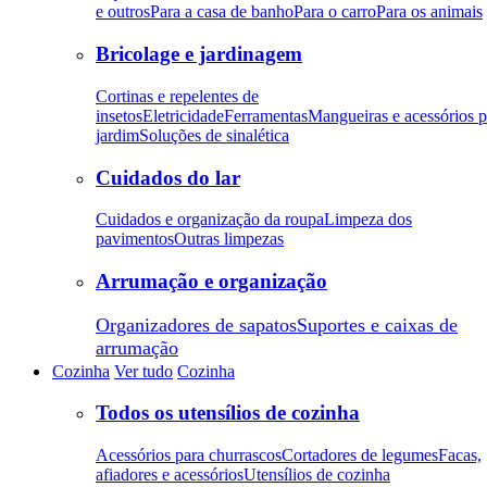
e outros
Para a casa de banho
Para o carro
Para os animais
Bricolage e jardinagem
Cortinas e repelentes de
insetos
Eletricidade
Ferramentas
Mangueiras e acessórios p
jardim
Soluções de sinalética
Cuidados do lar
Cuidados e organização da roupa
Limpeza dos
pavimentos
Outras limpezas
Arrumação e organização
Organizadores de sapatos
Suportes e caixas de
arrumação
Cozinha
Ver tudo
Cozinha
Todos os utensílios de cozinha
Acessórios para churrascos
Cortadores de legumes
Facas,
afiadores e acessórios
Utensílios de cozinha