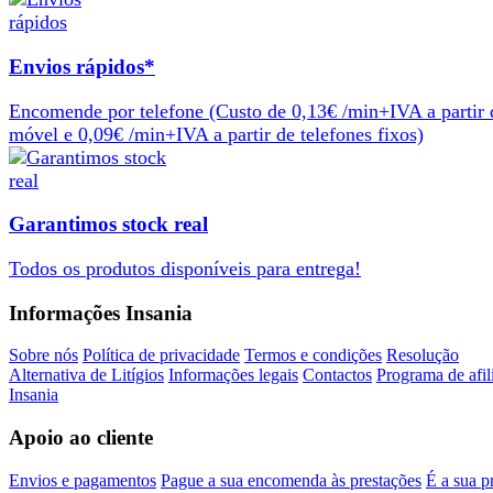
Envios rápidos*
Encomende por telefone
(Custo de 0,13€ /min+IVA a partir 
móvel e 0,09€ /min+IVA a partir de telefones fixos)
Garantimos stock real
Todos os produtos
disponíveis
para
entrega
!
Informações Insania
Sobre nós
Política de privacidade
Termos e condições
Resolução
Alternativa de Litígios
Informações legais
Contactos
Programa de afil
Insania
Apoio ao cliente
Envios e pagamentos
Pague a sua encomenda às prestações
É a sua p