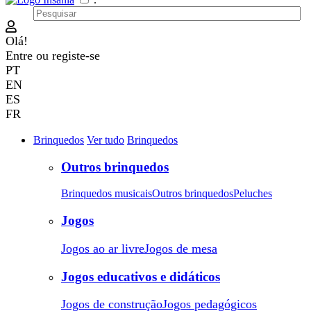
Olá!
Entre
ou
registe-se
PT
EN
ES
FR
Brinquedos
Ver tudo
Brinquedos
Outros brinquedos
Brinquedos musicais
Outros brinquedos
Peluches
Jogos
Jogos ao ar livre
Jogos de mesa
Jogos educativos e didáticos
Jogos de construção
Jogos pedagógicos