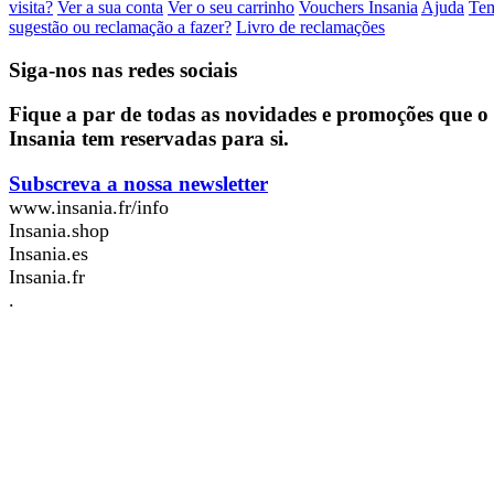
visita?
Ver a sua conta
Ver o seu carrinho
Vouchers Insania
Ajuda
Te
sugestão ou reclamação a fazer?
Livro de reclamações
Siga-nos nas redes sociais
Fique a par de todas as novidades e promoções que o
Insania tem reservadas para si.
Subscreva a nossa newsletter
www.insania.fr/info
Insania.shop
Insania.es
Insania.fr
.