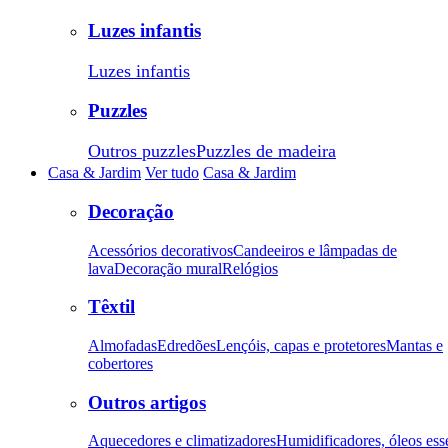
Luzes infantis
Luzes infantis
Puzzles
Outros puzzles
Puzzles de madeira
Casa & Jardim
Ver tudo
Casa & Jardim
Decoração
Acessórios decorativos
Candeeiros e lâmpadas de
lava
Decoração mural
Relógios
Têxtil
Almofadas
Edredões
Lençóis, capas e protetores
Mantas e
cobertores
Outros artigos
Aquecedores e climatizadores
Humidificadores, óleos ess