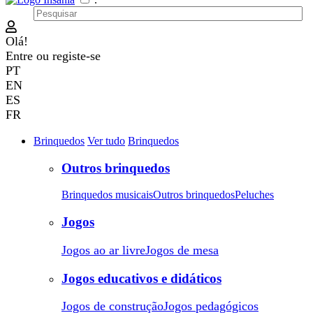
Olá!
Entre
ou
registe-se
PT
EN
ES
FR
Brinquedos
Ver tudo
Brinquedos
Outros brinquedos
Brinquedos musicais
Outros brinquedos
Peluches
Jogos
Jogos ao ar livre
Jogos de mesa
Jogos educativos e didáticos
Jogos de construção
Jogos pedagógicos