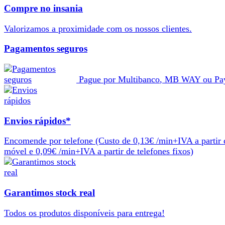
Compre no insania
Valorizamos a
proximidade
com os nossos
clientes
.
Pagamentos seguros
Pague por
Multibanco
,
MB WAY
ou
Pa
Envios rápidos*
Encomende por telefone
(Custo de 0,13€ /min+IVA a partir 
móvel e 0,09€ /min+IVA a partir de telefones fixos)
Garantimos stock real
Todos os produtos
disponíveis
para
entrega
!