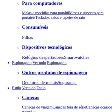
Para computadores
Malas e mochilas para portátil
Mesas e suportes para
portáteis
Teclados, ratos e tapetes de rato
Consumíveis
Pilhas
Dispositivos tecnológicos
Relógios despertadores
Smartwatches
Espionagem
Ver tudo
Espionagem
Outros produtos de espionagem
Detetores de metais
Segurança
Estilo
Ver tudo
Estilo
Canecas
Canecas de viagem
Canecas fora de série
Canecas ocasiõe
especiais