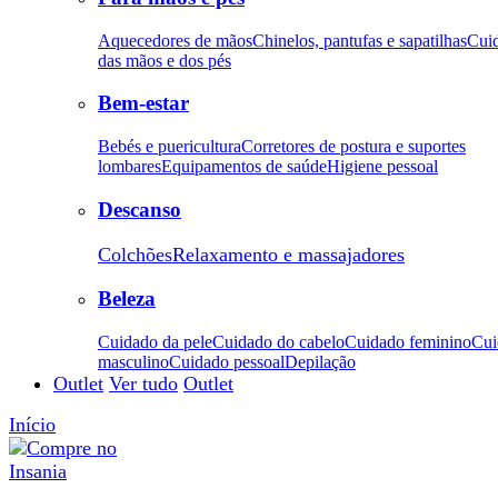
Aquecedores de mãos
Chinelos, pantufas e sapatilhas
Cui
das mãos e dos pés
Bem-estar
Bebés e puericultura
Corretores de postura e suportes
lombares
Equipamentos de saúde
Higiene pessoal
Descanso
Colchões
Relaxamento e massajadores
Beleza
Cuidado da pele
Cuidado do cabelo
Cuidado feminino
Cui
masculino
Cuidado pessoal
Depilação
Outlet
Ver tudo
Outlet
Início