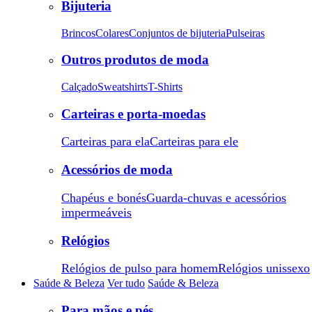
Bijuteria
Brincos
Colares
Conjuntos de bijuteria
Pulseiras
Outros produtos de moda
Calçado
Sweatshirts
T-Shirts
Carteiras e porta-moedas
Carteiras para ela
Carteiras para ele
Acessórios de moda
Chapéus e bonés
Guarda-chuvas e acessórios
impermeáveis
Relógios
Relógios de pulso para homem
Relógios unissexo
Saúde & Beleza
Ver tudo
Saúde & Beleza
Para mãos e pés