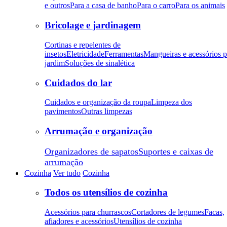
e outros
Para a casa de banho
Para o carro
Para os animais
Bricolage e jardinagem
Cortinas e repelentes de
insetos
Eletricidade
Ferramentas
Mangueiras e acessórios p
jardim
Soluções de sinalética
Cuidados do lar
Cuidados e organização da roupa
Limpeza dos
pavimentos
Outras limpezas
Arrumação e organização
Organizadores de sapatos
Suportes e caixas de
arrumação
Cozinha
Ver tudo
Cozinha
Todos os utensílios de cozinha
Acessórios para churrascos
Cortadores de legumes
Facas,
afiadores e acessórios
Utensílios de cozinha