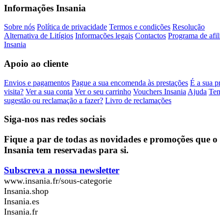
Informações Insania
Sobre nós
Política de privacidade
Termos e condições
Resolução
Alternativa de Litígios
Informações legais
Contactos
Programa de afil
Insania
Apoio ao cliente
Envios e pagamentos
Pague a sua encomenda às prestações
É a sua p
visita?
Ver a sua conta
Ver o seu carrinho
Vouchers Insania
Ajuda
Te
sugestão ou reclamação a fazer?
Livro de reclamações
Siga-nos nas redes sociais
Fique a par de todas as novidades e promoções que o
Insania tem reservadas para si.
Subscreva a nossa newsletter
www.insania.fr/sous-categorie
Insania.shop
Insania.es
Insania.fr