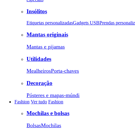
Insólitos
Etiquetas personalizadas
Gadgets USB
Prendas personali
Mantas originais
Mantas e pijamas
Utilidades
Mealheiros
Porta-chaves
Decoração
Pósteres e mapas-múndi
Fashion
Ver tudo
Fashion
Mochilas e bolsas
Bolsas
Mochilas